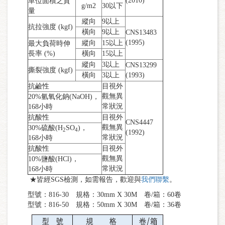
(2010)
單位面積之質
g/m2
30以下
量
縱向
9以上
抗拉強度 (kgf)
橫向
9以上
CNS13483
(1995)
縱向
15以上
最大負荷時伸
長率 (%)
橫向
15以上
縱向
3以上
CNS13299
撕裂強度 (kgf)
橫向
3以上
(1993)
抗鹼性
目視外
觀無異
20%氫氧化鈉(NaOH)，
常狀況
168小時
抗酸性
目視外
CNS4447
觀無異
30%硫酸(H
SO
)，
2
4
(1992)
常狀況
168小時
抗酸性
目視外
觀無異
10%鹽酸(HCl)，
常狀況
168小時
★皆經SGS檢測，如需報告，歡迎與
我們聯繫
。
型號：816-30 規格：30mm X 30M 卷/箱：60卷
型號：816-50 規格：50mm X 30M 卷/箱：36卷