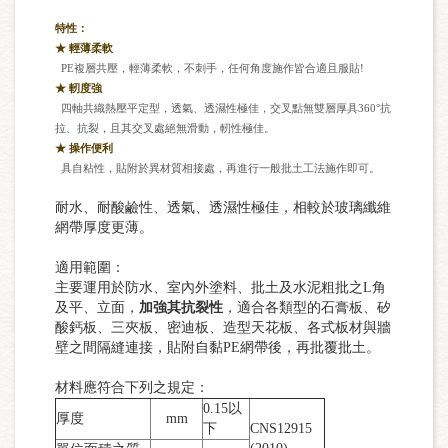
特性：
★ 輕薄
柔軟
PE
複
層共壓，輕薄柔軟，不刺手，任何角度施作皆合適且服貼
!
★
軔度強
四軸共織熱壓平定型，透氣、透濕性極佳，交叉點無雙層厚具
360°
抗
拉、抗裂，且其
交叉處
絕無滑動，軔性
極佳。
★
操作便利
具自粘性
，貼附於異材質相接處，再進行一般批土
工法施
作即可。
耐水、耐酸鹼性、透氣、透濕性極佳，相較於玻璃纖維
網帶厚度更薄。
適用範圍：
主要運用於防水、室內外塗料、批土及水泥粗批之L角
及平、立面，
加強其抗裂性
，適合各類型的石膏板、矽
酸鈣板、三夾板、密迪板、造型天花板、各式板材與牆
壁之間隔縫連接，貼附自黏PE網帶後，再批覆批土。
材料應符合下列之規定：
0.15以
厚度
mm
下
CNS12915