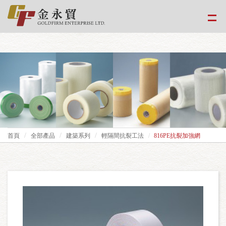
google-site-
verification=EvPoimA01gXxwXCpdefUUxzfHUTmBpMCMS46hwWJ2Xo
首頁
全部產品
建築系列
輕隔間抗裂工法
816PE抗裂加強網