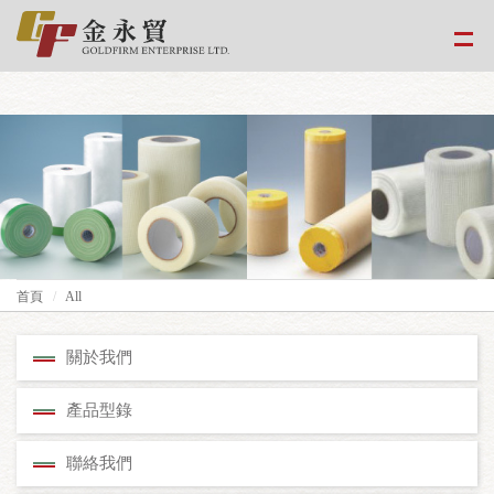
google-site-
verification=EvPoimA01gXxwXCpdefUUxzfHUTmBpMCMS46hwWJ2Xo
首頁
All
關於我們
產品型錄
聯絡我們